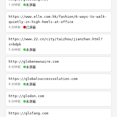
1 分钟前
未屏蔽
https://www.elle.com.hk/fashion/6-ways-to-walk-
quietly-in-high-heels-at-office
4 分钟前
已屏蔽
https://www.22.cn/city/taizhou/jianzhan.html?
s=bdpk
5 分钟前
未屏蔽
http://globenewswire.com
8 分钟前
未屏蔽
https://globalsuccesssolution.com
8 分钟前
未屏蔽
http://glodon.com
8 分钟前
未屏蔽
https://glofang.com