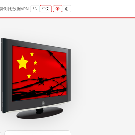
势
对比
数据
VPN
EN
中文