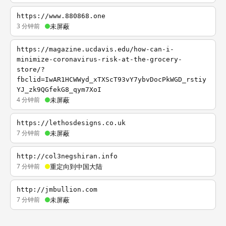
https://www.880868.one
3 分钟前
未屏蔽
https://magazine.ucdavis.edu/how-can-i-
minimize-coronavirus-risk-at-the-grocery-
store/?
fbclid=IwAR1HCWWyd_xTXScT93vY7ybvDocPkWGD_rstiy
YJ_zk9QGfekG8_qym7XoI
4 分钟前
未屏蔽
https://lethosdesigns.co.uk
7 分钟前
未屏蔽
http://col3negshiran.info
7 分钟前
重定向到中国大陆
http://jmbullion.com
7 分钟前
未屏蔽