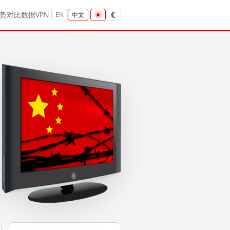
势
对比
数据
VPN
EN
中文