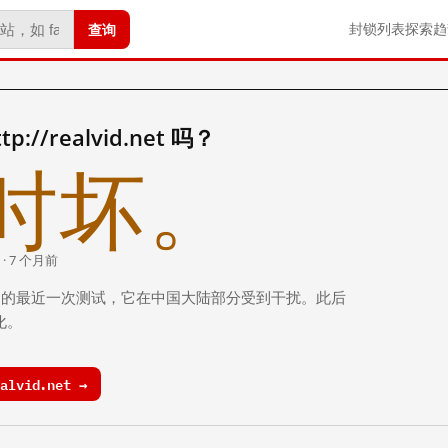
查询
封锁列表
探索
趋
//realvid.net 吗？
时坏。
 · 7 个月前
 个月前）的最近一次测试，它在中国大陆部分受到干扰。此后
化。
alvid.net →