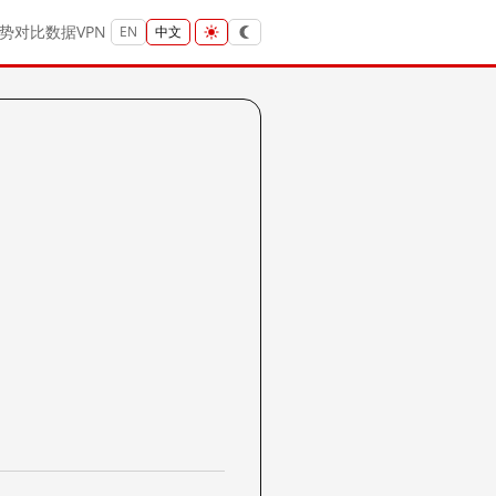
势
对比
数据
VPN
EN
中文