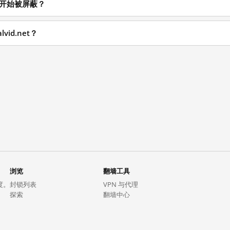
什么时候开始被屏蔽？
vid.net？
浏览
翻墙工具
度。
封锁列表
VPN 与代理
探索
翻墙中心
趋势
GreatFireVPN
热门网站在中国大陆的访问状况
数据与 API