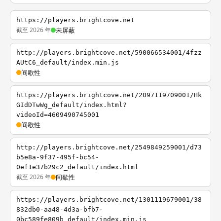
https://players.brightcove.net
截至 2026 年
未屏蔽
http://players.brightcove.net/590066534001/4fzz
AUtC6_default/index.min.js
间歇性
https://players.brightcove.net/2097119709001/Hk
GIdDTwWg_default/index.html?
videoId=4609490745001
间歇性
http://players.brightcove.net/2549849259001/d73
b5e8a-9f37-495f-bc54-
0ef1e37b29c2_default/index.html
截至 2026 年
间歇性
https://players.brightcove.net/1301119679001/38
832db0-aa48-4d3a-bfb7-
0bc589fe809b_default/index.min.js