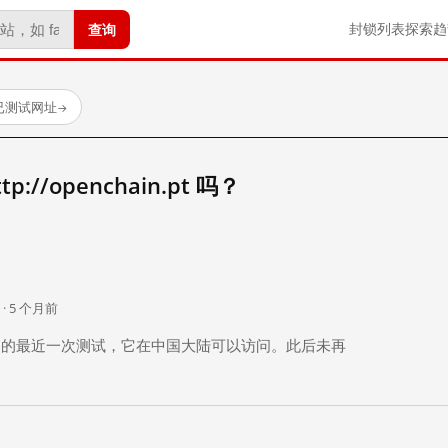
查询
封锁列表
探索
趋
个已测试网址
→
//openchain.pt 吗？
。
 · 5 个月前
 个月前）的最近一次测试，它在中国大陆可以访问。此后未再