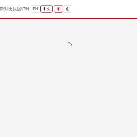
势
对比
数据
VPN
EN
中文