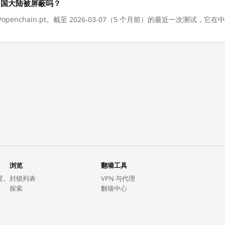
现在在中国大陆被屏蔽吗？
://openchain.pt。截至 2026-03-07（5 个月前）的最近一次测
浏览
翻墙工具
度。
封锁列表
VPN 与代理
探索
翻墙中心
趋势
GreatFireVPN
热门网站在中国大陆的访问状况
数据与 API