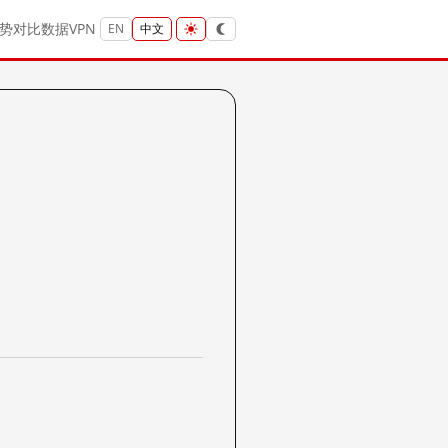
势
对比
数据
VPN
EN
中文