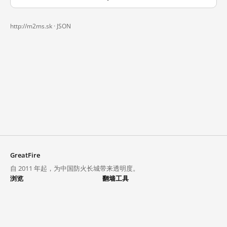
http://m2ms.sk ·
JSON
GreatFire
自 2011 年起，为中国防火长城带来透明度。
浏览
翻墙工具
封锁列表
VPN 与代理
探索
翻墙中心
趋势
GreatFireVPN
热门网站在中国大陆的访问状况