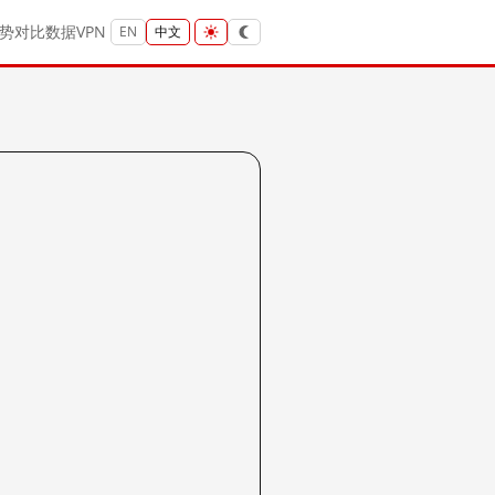
势
对比
数据
VPN
EN
中文