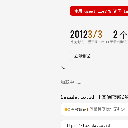
使用 GreatFireVPN 访问 laz
2012
3/3
2 
首次测试
受干扰 · 近 90 天
最后测试
立即测试
加载中……
lazada.co.id 上其他已测试
1
间歇性受扰
1
无判定
部分被屏蔽
https://lazada.co.id