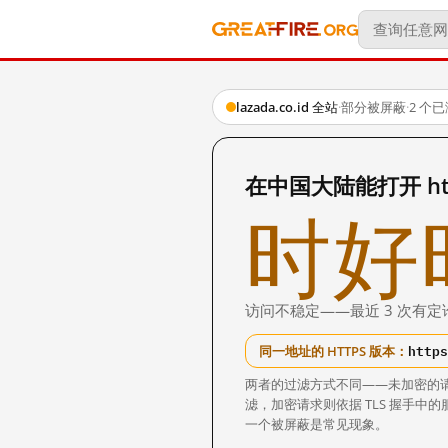
lazada.co.id 全站
·
部分被屏蔽
·
2 个
在中国大陆能打开 http:
时好
访问不稳定——最近 3 次有定
https
同一地址的 HTTPS 版本：
两者的过滤方式不同——未加密的
滤，加密请求则依据 TLS 握手
一个被屏蔽是常见现象。