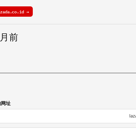
ada.co.id →
个月前
的网址
la