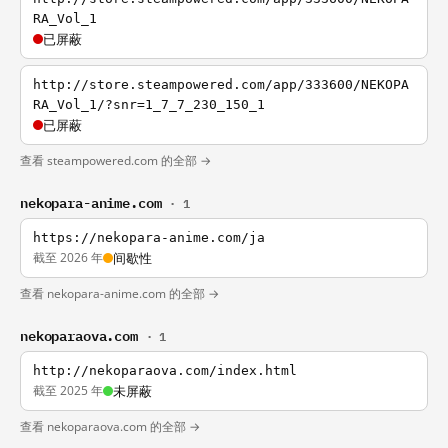
RA_Vol_1
已屏蔽
http://store.steampowered.com/app/333600/NEKOPA
RA_Vol_1/?snr=1_7_7_230_150_1
已屏蔽
查看 steampowered.com 的全部 →
nekopara-anime.com
· 1
https://nekopara-anime.com/ja
截至 2026 年
间歇性
查看 nekopara-anime.com 的全部 →
nekoparaova.com
· 1
http://nekoparaova.com/index.html
截至 2025 年
未屏蔽
查看 nekoparaova.com 的全部 →