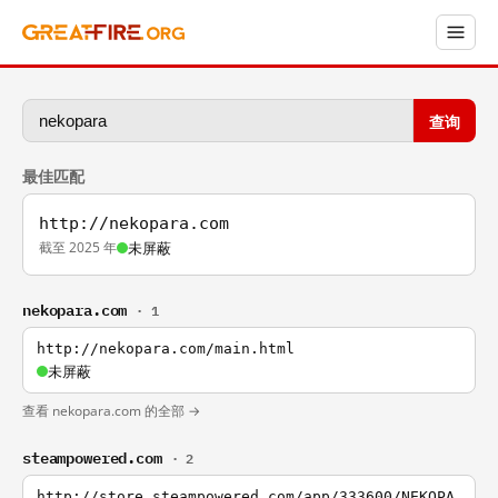
查询
最佳匹配
http://nekopara.com
截至 2025 年
未屏蔽
nekopara.com
· 1
http://nekopara.com/main.html
未屏蔽
查看 nekopara.com 的全部 →
steampowered.com
· 2
http://store.steampowered.com/app/333600/NEKOPA