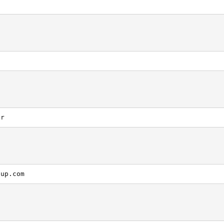
ar
oup.com