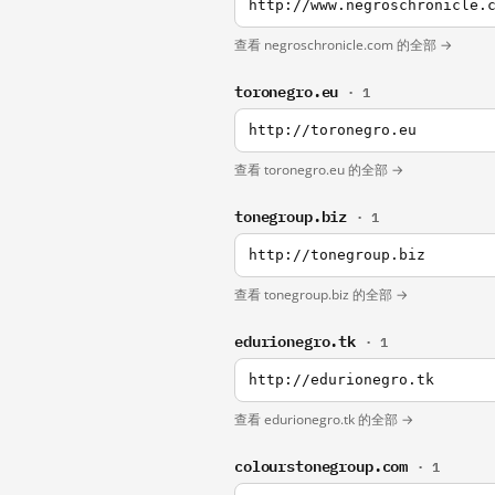
http://www.negroschronicle.
查看 negroschronicle.com 的全部 →
toronegro.eu
· 1
http://toronegro.eu
查看 toronegro.eu 的全部 →
tonegroup.biz
· 1
http://tonegroup.biz
查看 tonegroup.biz 的全部 →
edurionegro.tk
· 1
http://edurionegro.tk
查看 edurionegro.tk 的全部 →
colourstonegroup.com
· 1