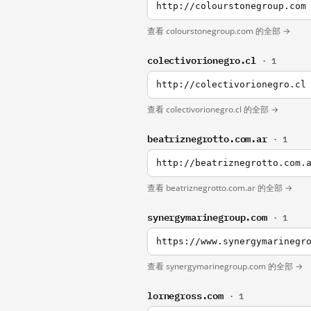
http://colourstonegroup.com
查看 colourstonegroup.com 的全部 →
colectivorionegro.cl
· 1
http://colectivorionegro.cl
查看 colectivorionegro.cl 的全部 →
beatriznegrotto.com.ar
· 1
http://beatriznegrotto.com.
查看 beatriznegrotto.com.ar 的全部 →
synergymarinegroup.com
· 1
https://www.synergymarinegr
查看 synergymarinegroup.com 的全部 →
lornegross.com
· 1