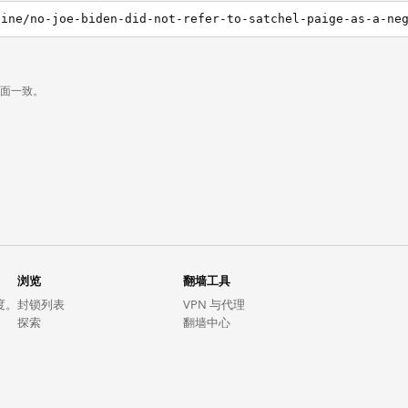
页面一致。
浏览
翻墙工具
度。
封锁列表
VPN 与代理
探索
翻墙中心
趋势
GreatFireVPN
热门网站在中国大陆的访问状况
数据与 API
常见问题