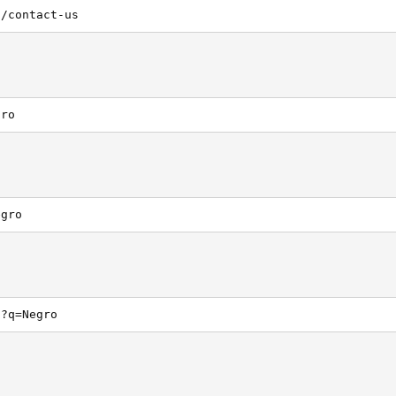
n/contact-us
gro
egro
h?q=Negro