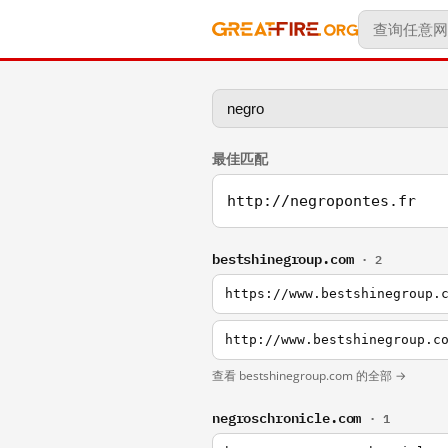
最佳匹配
http://negropontes.fr
bestshinegroup.com
· 2
https://www.bestshinegroup.
http://www.bestshinegroup.c
查看 bestshinegroup.com 的全部 →
negroschronicle.com
· 1