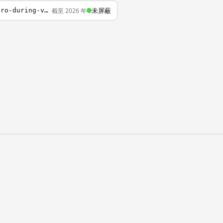
未屏蔽
截至 2026 年
https://www.mediaite.com/online/no-joe-biden-did-not-refer-to-satchel-paige-as-a-negro-during-veterans-day-speech/