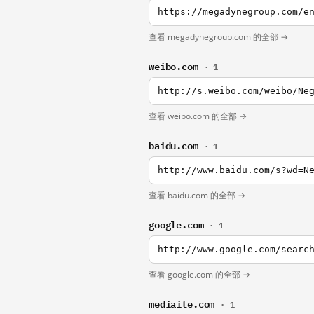
https://megadynegroup.com/e
查看 megadynegroup.com 的全部 →
weibo.com
· 1
http://s.weibo.com/weibo/Ne
查看 weibo.com 的全部 →
baidu.com
· 1
http://www.baidu.com/s?wd=N
查看 baidu.com 的全部 →
google.com
· 1
http://www.google.com/searc
查看 google.com 的全部 →
mediaite.com
· 1