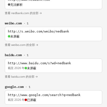
无法解析
查看 nedbank.com 的全部 →
weibo.com
· 1
http://s.weibo.com/weibo/nedbank
未屏蔽
查看 weibo.com 的全部 →
baidu.com
· 1
http://www.baidu.com/s?wd=nedbank
截至 2026 年
未屏蔽
查看 baidu.com 的全部 →
google.com
· 1
http://www.google.com/search?q=nedbank
截至 2026 年
已屏蔽