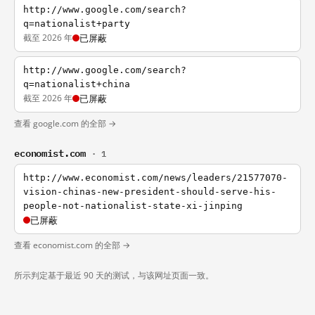
http://www.google.com/search?
q=nationalist+party
截至 2026 年
已屏蔽
http://www.google.com/search?
q=nationalist+china
截至 2026 年
已屏蔽
查看 google.com 的全部 →
economist.com
· 1
http://www.economist.com/news/leaders/21577070-
vision-chinas-new-president-should-serve-his-
people-not-nationalist-state-xi-jinping
已屏蔽
查看 economist.com 的全部 →
所示判定基于最近 90 天的测试，与该网址页面一致。