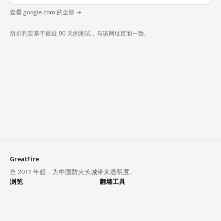
查看 google.com 的全部 →
所示判定基于最近 90 天的测试，与该网址页面一致。
GreatFire
自 2011 年起，为中国防火长城带来透明度。
浏览
翻墙工具
封锁列表
VPN 与代理
探索
翻墙中心
趋势
GreatFireVPN