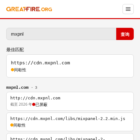
查询
最佳匹配
https://cdn.mxpnl.com
间歇性
mxpnl.com
· 3
http://cdn.mxpnl.com
截至 2026 年
已屏蔽
https://cdn.mxpnl.com/libs/mixpanel-2.2.min.js
间歇性
https://cdn.mxpnl.com/libs/mixpanel-2-