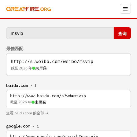
查询
最佳匹配
http://s.weibo.com/weibo/msvip
截至 2026 年
未屏蔽
baidu.com
· 1
http://www.baidu.com/s?wd=msvip
截至 2026 年
未屏蔽
查看 baidu.com 的全部 →
google.com
· 1
http://www.google.com/search?q=msvip