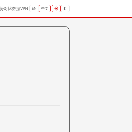
势
对比
数据
VPN
EN
中文