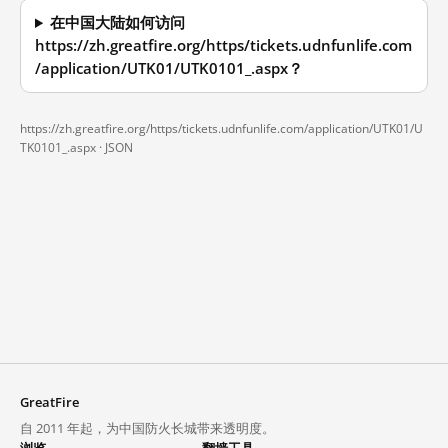
在中国大陆如何访问
https://zh.greatfire.org/https/tickets.udnfunlife.com
/application/UTK01/UTK0101_.aspx？
https://zh.greatfire.org/https/tickets.udnfunlife.com/application/UTK01/U
TK0101_.aspx ·
JSON
GreatFire
自 2011 年起，为中国防火长城带来透明度。