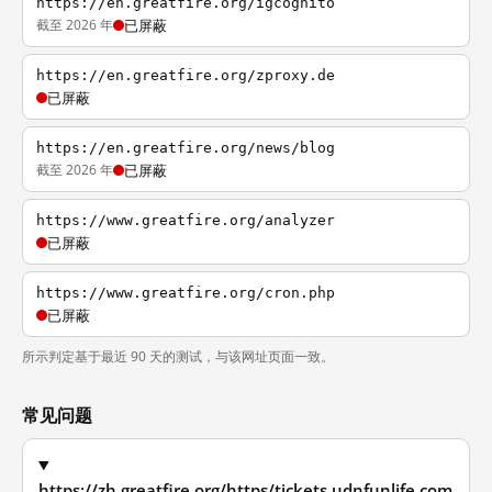
https://en.greatfire.org/igcognito
截至 2026 年
已屏蔽
https://en.greatfire.org/zproxy.de
已屏蔽
https://en.greatfire.org/news/blog
截至 2026 年
已屏蔽
https://www.greatfire.org/analyzer
已屏蔽
https://www.greatfire.org/cron.php
已屏蔽
所示判定基于最近 90 天的测试，与该网址页面一致。
常见问题
https://zh.greatfire.org/https/tickets.udnfunlife.com