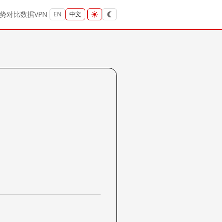
势
对比
数据
VPN
EN
中文