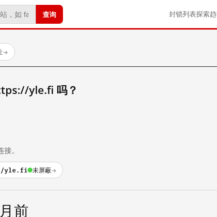
查询
封锁列表
探索
趋
址
→
://yle.fi 吗？
。
连接。
//yle.fi
未屏蔽
→
个月前