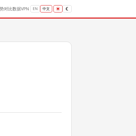
势
对比
数据
VPN
EN
中文