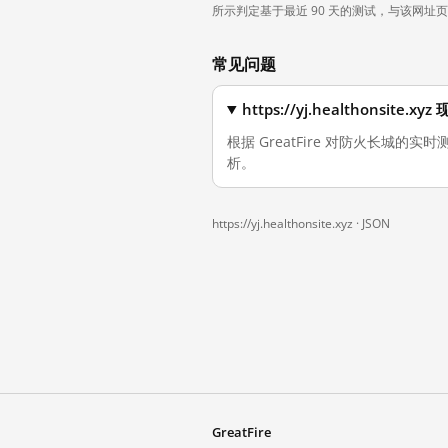
所示判定基于最近 90 天的测试，与该网址
常见问题
https://yj.healthonsi
根据 GreatFire 对防火长城的实时测
析。
https://yj.healthonsite.xyz ·
JSON
GreatFire