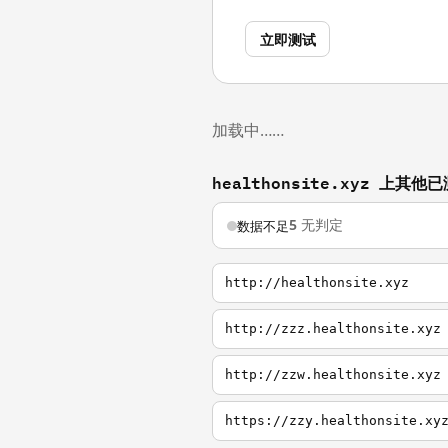
立即测试
加载中……
healthonsite.xyz 上其
5
无判定
数据不足
http://healthonsite.xyz
http://zzz.healthonsite.xyz
http://zzw.healthonsite.xyz
https://zzy.healthonsite.xy