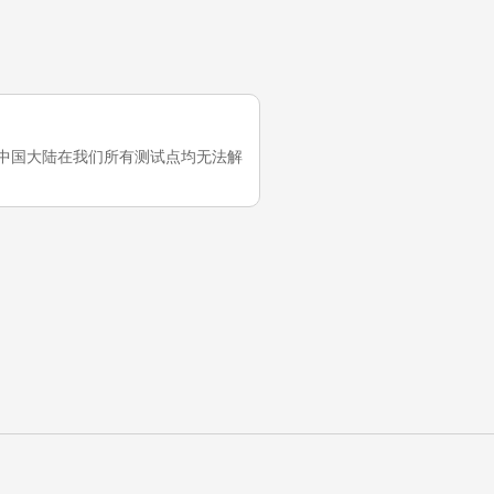
e.xyz 在中国大陆在我们所有测试点均无法解