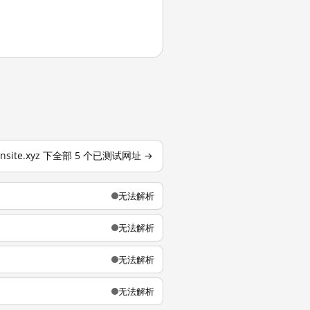
honsite.xyz 下全部 5 个已测试网址 →
无法解析
无法解析
无法解析
无法解析