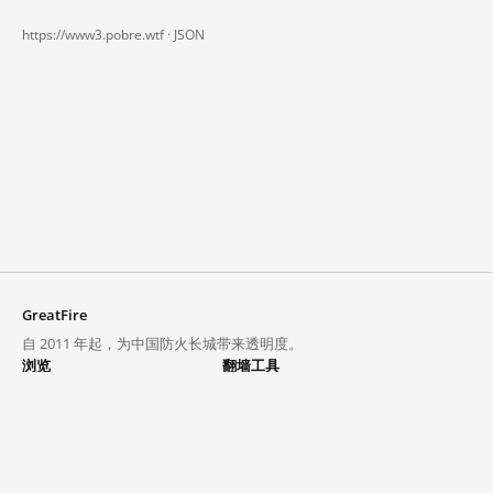
https://www3.pobre.wtf ·
JSON
GreatFire
自 2011 年起，为中国防火长城带来透明度。
浏览
翻墙工具
封锁列表
VPN 与代理
探索
翻墙中心
趋势
GreatFireVPN
热门网站在中国大陆的访问状况
数据与 API