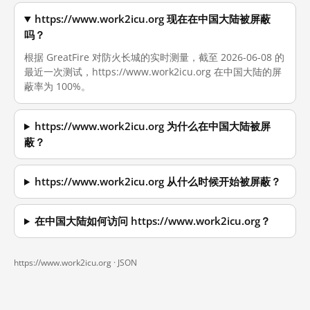
https://www.work2icu.org 现在在中国大陆被屏蔽
吗？
根据 GreatFire 对防火长城的实时测量，截至 2026-06-08 的
最近一次测试，https://www.work2icu.org 在中国大陆的屏
蔽率为 100%。
https://www.work2icu.org 为什么在中国大陆被屏
蔽？
https://www.work2icu.org 从什么时候开始被屏蔽？
在中国大陆如何访问 https://www.work2icu.org？
https://www.work2icu.org ·
JSON