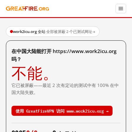
work2icu.org 全站
·
全部被屏蔽
·
2 个已测试网址
→
在中国大陆能打开 https://www.work2icu.org
吗？
不能。
它已被屏蔽——最近 2 次有定论的测试中有 100% 在中
国大陆失败。
使用 GreatFireVPN 访问 www.work2icu.org →