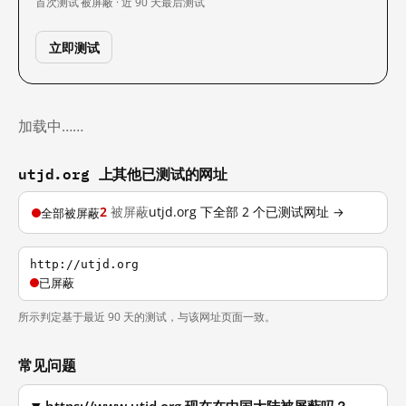
首次测试
被屏蔽 · 近 90 天
最后测试
立即测试
加载中……
utjd.org 上其他已测试的网址
2
被屏蔽
utjd.org 下全部 2 个已测试网址 →
全部被屏蔽
http://utjd.org
已屏蔽
所示判定基于最近 90 天的测试，与该网址页面一致。
常见问题