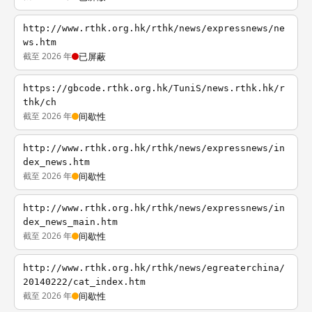
http://www.rthk.org.hk/rthk/news/expressnews/ne
ws.htm
截至 2026 年
已屏蔽
https://gbcode.rthk.org.hk/TuniS/news.rthk.hk/r
thk/ch
截至 2026 年
间歇性
http://www.rthk.org.hk/rthk/news/expressnews/in
dex_news.htm
截至 2026 年
间歇性
http://www.rthk.org.hk/rthk/news/expressnews/in
dex_news_main.htm
截至 2026 年
间歇性
http://www.rthk.org.hk/rthk/news/egreaterchina/
20140222/cat_index.htm
截至 2026 年
间歇性