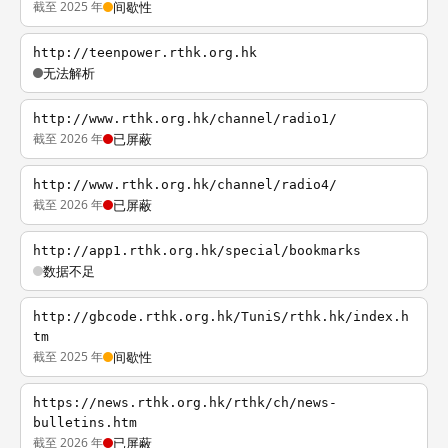
截至 2025 年
间歇性
http://teenpower.rthk.org.hk
无法解析
http://www.rthk.org.hk/channel/radio1/
截至 2026 年
已屏蔽
http://www.rthk.org.hk/channel/radio4/
截至 2026 年
已屏蔽
http://app1.rthk.org.hk/special/bookmarks
数据不足
http://gbcode.rthk.org.hk/TuniS/rthk.hk/index.h
tm
截至 2025 年
间歇性
https://news.rthk.org.hk/rthk/ch/news-
bulletins.htm
截至 2026 年
已屏蔽