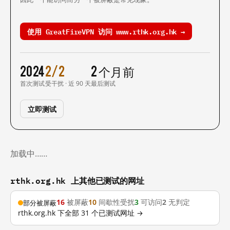
使用 GreatFireVPN 访问 www.rthk.org.hk →
2024
2/2
2 个月前
首次测试
受干扰 · 近 90 天
最后测试
立即测试
加载中……
rthk.org.hk 上其他已测试的网址
16
被屏蔽
10
间歇性受扰
3
可访问
2
无判定
部分被屏蔽
rthk.org.hk 下全部 31 个已测试网址 →