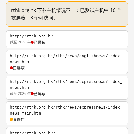
rthk.org.hk 下各主机情况不一：已测试主机中 16 个
被屏蔽，3 个可访问。
http://rthk.org.hk
截至 2026 年
已屏蔽
http://rthk.org.hk/rthk/news/englishnews/index_
news.htm
已屏蔽
http://rthk.org.hk/rthk/news/expressnews/index_
news.htm
截至 2026 年
已屏蔽
http://rthk.org.hk/rthk/news/expressnews/index_
news_main.htm
间歇性
http://rthk.org.hk?