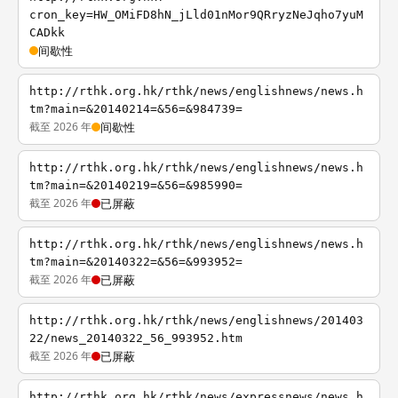
cron_key=HW_OMiFD8hN_jLld01nMor9QRryzNeJqho7yuM
CADkk
间歇性
http://rthk.org.hk/rthk/news/englishnews/news.h
tm?main=&20140214=&56=&984739=
截至 2026 年
间歇性
http://rthk.org.hk/rthk/news/englishnews/news.h
tm?main=&20140219=&56=&985990=
截至 2026 年
已屏蔽
http://rthk.org.hk/rthk/news/englishnews/news.h
tm?main=&20140322=&56=&993952=
截至 2026 年
已屏蔽
http://rthk.org.hk/rthk/news/englishnews/201403
22/news_20140322_56_993952.htm
截至 2026 年
已屏蔽
http://rthk.org.hk/rthk/news/expressnews/news.h