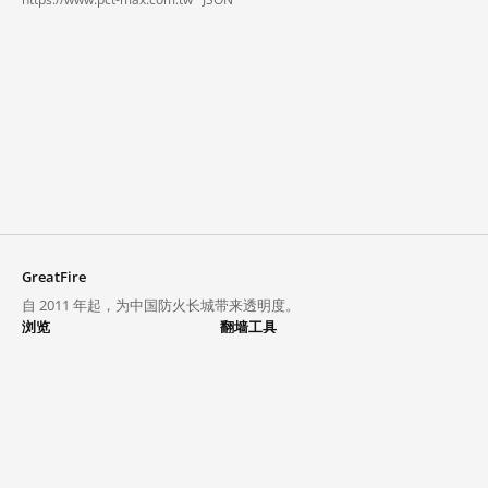
GreatFire
自 2011 年起，为中国防火长城带来透明度。
浏览
翻墙工具
封锁列表
VPN 与代理
探索
翻墙中心
趋势
GreatFireVPN
热门网站在中国大陆的访问状况
数据与 API
常见问题