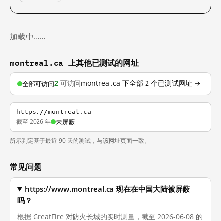
加载中……
montreal.ca 上其他已测试的网址
2
可访问
montreal.ca 下全部 2 个已测试网址 →
全部可访问
https://montreal.ca
截至 2026 年
未屏蔽
所示判定基于最近 90 天的测试，与该网址页面一致。
常见问题
https://www.montreal.ca 现在在中国大陆被屏蔽
吗？
根据 GreatFire 对防火长城的实时测量，截至 2026-06-08 的