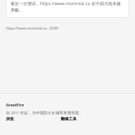
最近一次测试，https://www.montreal.ca 在中国大陆未被
屏蔽。
https://www.montreal.ca ·
JSON
GreatFire
自 2011 年起，为中国防火长城带来透明度。
浏览
翻墙工具
封锁列表
VPN 与代理
探索
翻墙中心