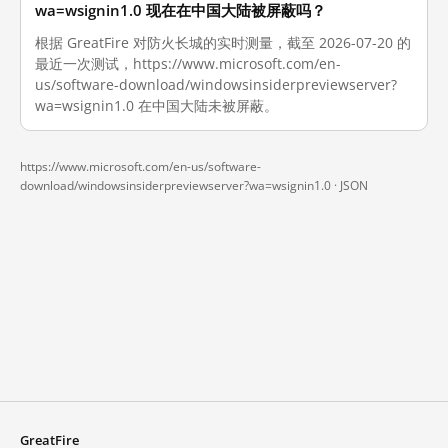
wa=wsignin1.0 现在在中国大陆被屏蔽吗？
根据 GreatFire 对防火长城的实时测量，截至 2026-07-20 的
最近一次测试，https://www.microsoft.com/en-
us/software-download/windowsinsiderpreviewserver?
wa=wsignin1.0 在中国大陆未被屏蔽。
https://www.microsoft.com/en-us/software-
download/windowsinsiderpreviewserver?wa=wsignin1.0 ·
JSON
GreatFire