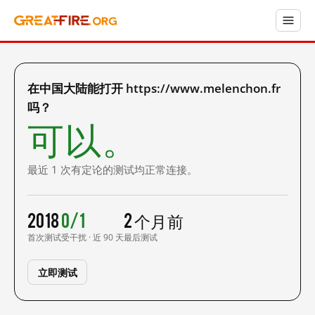
在中国大陆能打开 https://www.melenchon.fr
吗？
可以。
最近 1 次有定论的测试均正常连接。
2018
0/1
2 个月前
首次测试
受干扰 · 近 90 天
最后测试
立即测试