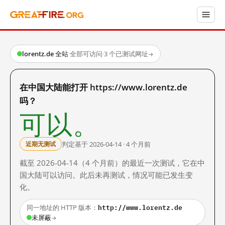
lorentz.de 全站
·
全部可访问
·
3 个已测试网址
→
在中国大陆能打开 https://www.lorentz.de
吗？
可以。
判定基于 2026-04-14 · 4 个月前
近期无测试
截至 2026-04-14（4 个月前）的最近一次测试，它在中
国大陆可以访问。此后未再测试，情况可能已发生变
化。
http://www.lorentz.de
同一地址的 HTTP 版本：
未屏蔽
→