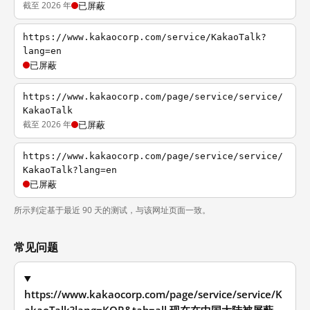
截至 2026 年
已屏蔽
https://www.kakaocorp.com/service/KakaoTalk?
lang=en
已屏蔽
https://www.kakaocorp.com/page/service/service/
KakaoTalk
截至 2026 年
已屏蔽
https://www.kakaocorp.com/page/service/service/
KakaoTalk?lang=en
已屏蔽
所示判定基于最近 90 天的测试，与该网址页面一致。
常见问题
https://www.kakaocorp.com/page/service/service/K