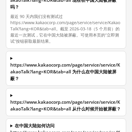
akaoTalk?lang=KOR&tab=all 现在在中国大陆被屏蔽
吗？
最近 90 天内我们没有测试过
https://www.kakaocorp.com/page/service/service/Kakao
Talk?lang=KOR&tab=all。截至 2026-03-18（5 个月前）的
最近一次测试，它在中国大陆被屏蔽。可使用本页的“立即测
试”按钮获取最新结果。
https://www.kakaocorp.com/page/service/service/K
akaoTalk?lang=KOR&tab=all 为什么在中国大陆被屏
蔽？
https://www.kakaocorp.com/page/service/service/K
akaoTalk?lang=KOR&tab=all 从什么时候开始被屏蔽？
在中国大陆如何访问