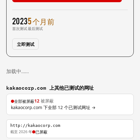
2023
5 个月前
首次测试
最后测试
立即测试
加载中……
kakaocorp.com 上其他已测试的网址
12
被屏蔽
全部被屏蔽
kakaocorp.com 下全部 12 个已测试网址 →
http://kakaocorp.com
截至 2026 年
已屏蔽