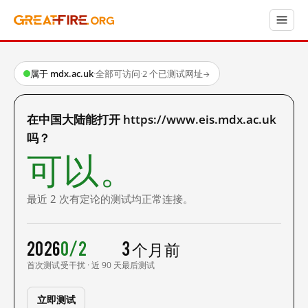
属于 mdx.ac.uk
·
全部可访问
·
2 个已测试网址
→
在中国大陆能打开 https://www.eis.mdx.ac.uk
吗？
可以。
最近 2 次有定论的测试均正常连接。
2026
0/2
3 个月前
首次测试
受干扰 · 近 90 天
最后测试
立即测试