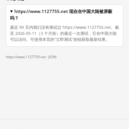
https://www.1127755.net 现在在中国大陆被屏蔽
吗？
最近 90 天内我们没有测试过 https://www.1127755.net。截
至 2026-05-11（3 个月前）的最近一次测试，它在中国大陆
可以访问。可使用本页的“立即测试”按钮获取最新结果。
https://www.1127755.net ·
JSON