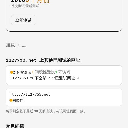
首次测试
最后测试
立即测试
加载中……
1127755.net 上其他已测试的网址
1
间歇性受扰
1
可访问
部分被屏蔽
1127755.net 下全部 2 个已测试网址 →
http://1127755.net
间歇性
所示判定基于最近 90 天的测试，与该网址页面一致。
常见问题