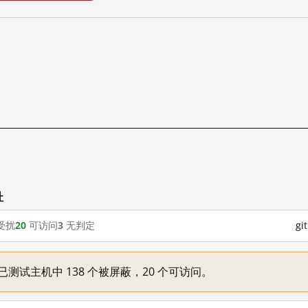
址
受扰
20
可访问
3
无判定
g
一：已测试主机中 138 个被屏蔽，20 个可访问。