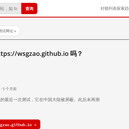
查询
封锁列表
探索
趋
已测试网址
→
://wsgzao.github.io 吗？
。
 · 5 个月前
 个月前）的最近一次测试，它在中国大陆被屏蔽。此后未再测
zao.github.io →