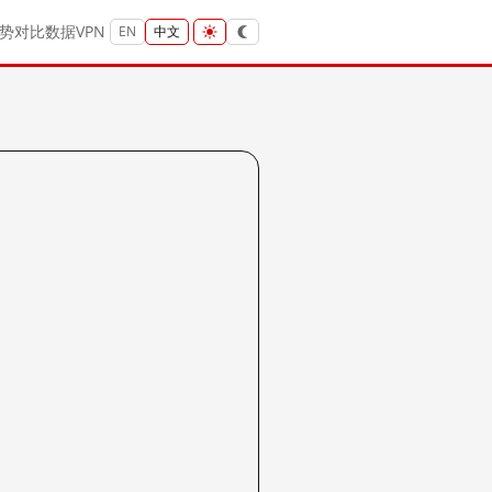
势
对比
数据
VPN
EN
中文