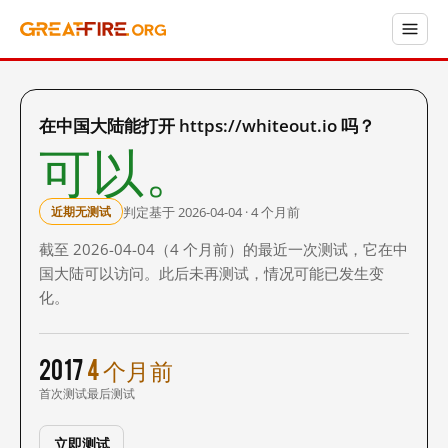
在中国大陆能打开 https://whiteout.io 吗？
可以。
判定基于 2026-04-04 · 4 个月前
近期无测试
截至 2026-04-04（4 个月前）的最近一次测试，它在中
国大陆可以访问。此后未再测试，情况可能已发生变
化。
2017
4 个月前
首次测试
最后测试
立即测试