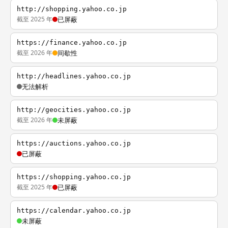
http://shopping.yahoo.co.jp
截至 2025 年
已屏蔽
https://finance.yahoo.co.jp
截至 2026 年
间歇性
http://headlines.yahoo.co.jp
无法解析
http://geocities.yahoo.co.jp
截至 2026 年
未屏蔽
https://auctions.yahoo.co.jp
已屏蔽
https://shopping.yahoo.co.jp
截至 2025 年
已屏蔽
https://calendar.yahoo.co.jp
未屏蔽