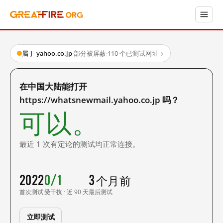
属于 yahoo.co.jp
·
部分被屏蔽
·
110 个已测试网址
→
在中国大陆能打开
https://whatsnewmail.yahoo.co.jp 吗？
可以。
最近 1 次有定论的测试均正常连接。
2022
0/1
3 个月前
首次测试
受干扰 · 近 90 天
最后测试
立即测试