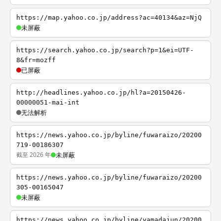
https://map.yahoo.co.jp/address?ac=40134&az=NjQ
未屏蔽
https://search.yahoo.co.jp/search?p=1&ei=UTF-
8&fr=mozff
已屏蔽
http://headlines.yahoo.co.jp/hl?a=20150426-
00000051-mai-int
无法解析
https://news.yahoo.co.jp/byline/fuwaraizo/20200
719-00186307
截至 2026 年
未屏蔽
https://news.yahoo.co.jp/byline/fuwaraizo/20200
305-00165047
未屏蔽
https://news.yahoo.co.jp/byline/yamadajun/20200