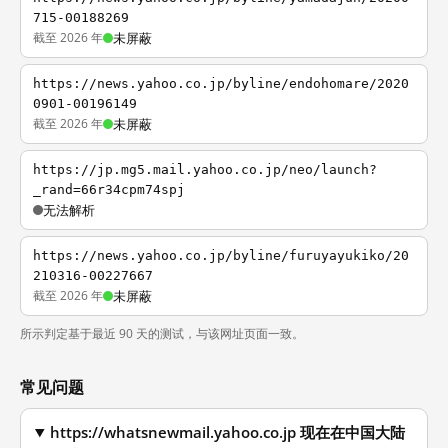
715-00188269
截至 2026 年
未屏蔽
https://news.yahoo.co.jp/byline/endohomare/2020
0901-00196149
截至 2026 年
未屏蔽
https://jp.mg5.mail.yahoo.co.jp/neo/launch?
_rand=66r34cpm74spj
无法解析
https://news.yahoo.co.jp/byline/furuyayukiko/20
210316-00227667
截至 2026 年
未屏蔽
所示判定基于最近 90 天的测试，与该网址页面一致。
常见问题
https://whatsnewmail.yahoo.co.jp 现在在中国大陆