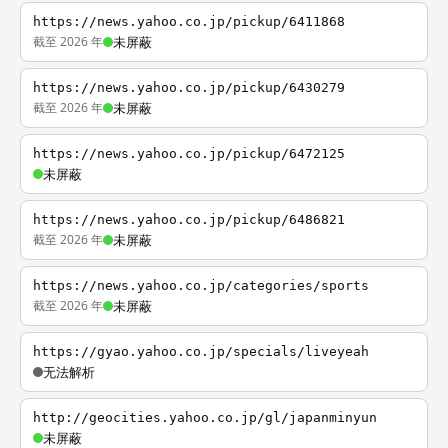
https://news.yahoo.co.jp/pickup/6411868
截至 2026 年
未屏蔽
https://news.yahoo.co.jp/pickup/6430279
截至 2026 年
未屏蔽
https://news.yahoo.co.jp/pickup/6472125
未屏蔽
https://news.yahoo.co.jp/pickup/6486821
截至 2026 年
未屏蔽
https://news.yahoo.co.jp/categories/sports
截至 2026 年
未屏蔽
https://gyao.yahoo.co.jp/specials/liveyeah
无法解析
http://geocities.yahoo.co.jp/gl/japanminyun
未屏蔽