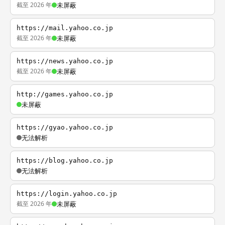
截至 2026 年
未屏蔽
https://mail.yahoo.co.jp
截至 2026 年
未屏蔽
https://news.yahoo.co.jp
截至 2026 年
未屏蔽
http://games.yahoo.co.jp
未屏蔽
https://gyao.yahoo.co.jp
无法解析
https://blog.yahoo.co.jp
无法解析
https://login.yahoo.co.jp
截至 2026 年
未屏蔽