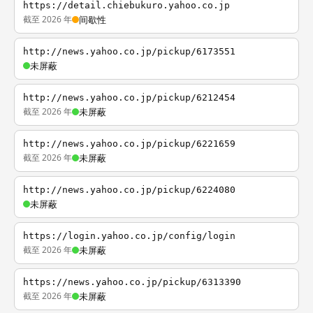
https://detail.chiebukuro.yahoo.co.jp
截至 2026 年
间歇性
http://news.yahoo.co.jp/pickup/6173551
未屏蔽
http://news.yahoo.co.jp/pickup/6212454
截至 2026 年
未屏蔽
http://news.yahoo.co.jp/pickup/6221659
截至 2026 年
未屏蔽
http://news.yahoo.co.jp/pickup/6224080
未屏蔽
https://login.yahoo.co.jp/config/login
截至 2026 年
未屏蔽
https://news.yahoo.co.jp/pickup/6313390
截至 2026 年
未屏蔽