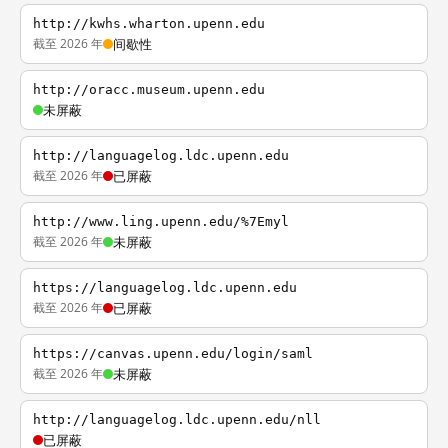
http://kwhs.wharton.upenn.edu
截至 2026 年
间歇性
http://oracc.museum.upenn.edu
未屏蔽
http://languagelog.ldc.upenn.edu
截至 2026 年
已屏蔽
http://www.ling.upenn.edu/%7Emyl
截至 2026 年
未屏蔽
https://languagelog.ldc.upenn.edu
截至 2026 年
已屏蔽
https://canvas.upenn.edu/login/saml
截至 2026 年
未屏蔽
http://languagelog.ldc.upenn.edu/nll
已屏蔽