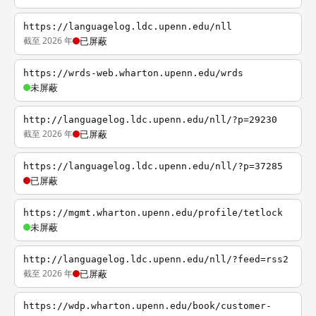
https://languagelog.ldc.upenn.edu/nll
截至 2026 年
已屏蔽
https://wrds-web.wharton.upenn.edu/wrds
未屏蔽
http://languagelog.ldc.upenn.edu/nll/?p=29230
截至 2026 年
已屏蔽
https://languagelog.ldc.upenn.edu/nll/?p=37285
已屏蔽
https://mgmt.wharton.upenn.edu/profile/tetlock
未屏蔽
http://languagelog.ldc.upenn.edu/nll/?feed=rss2
截至 2026 年
已屏蔽
https://wdp.wharton.upenn.edu/book/customer-