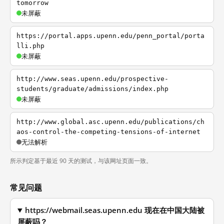
tomorrow
未屏蔽
https://portal.apps.upenn.edu/penn_portal/porta
lli.php
未屏蔽
http://www.seas.upenn.edu/prospective-
students/graduate/admissions/index.php
未屏蔽
http://www.global.asc.upenn.edu/publications/ch
aos-control-the-competing-tensions-of-internet
无法解析
所示判定基于最近 90 天的测试，与该网址页面一致。
常见问题
https://webmail.seas.upenn.edu 现在在中国大陆被
屏蔽吗？