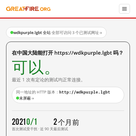
wdkpurple.lgbt 全站
·
全部可访问
·
3 个已测试网址
→
在中国大陆能打开 https://wdkpurple.lgbt 吗？
可以。
最近 1 次有定论的测试均正常连接。
http://wdkpurple.lgbt
同一地址的 HTTP 版本：
未屏蔽
→
2021
0/1
2 个月前
首次测试
受干扰 · 近 90 天
最后测试