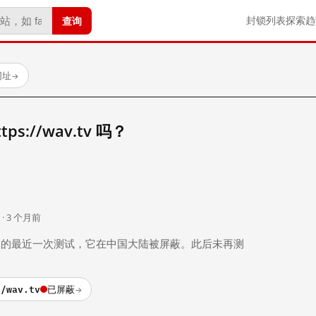
查询
封锁列表
探索
趋
网址
→
s://wav.tv 吗？
。
 · 3 个月前
 个月前）的最近一次测试，它在中国大陆被屏蔽。此后未再测
//wav.tv
已屏蔽
→