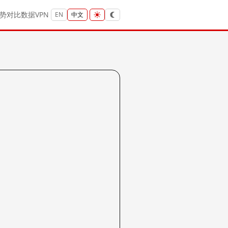
势
对比
数据
VPN
EN
中文