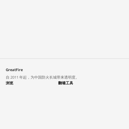
GreatFire
自 2011 年起，为中国防火长城带来透明度。
浏览
翻墙工具
封锁列表
VPN 与代理
探索
翻墙中心
趋势
GreatFireVPN
热门网站在中国大陆的访问状况
数据与 API
常见问题