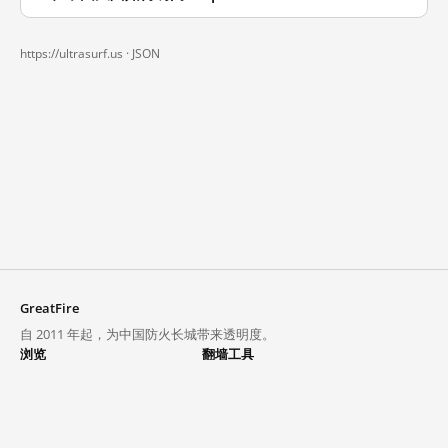
https://ultrasurf.us ·
JSON
GreatFire
自 2011 年起，为中国防火长城带来透明度。
浏览
翻墙工具
封锁列表
VPN 与代理
探索
翻墙中心
趋势
GreatFireVPN
热门网站在中国大陆的访问状况