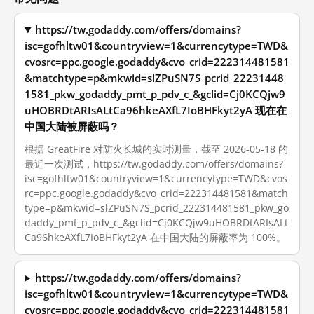
https://tw.godaddy.com/offers/domains?
isc=gofhltw01&countryview=1&currencytype=TWD&
cvosrc=ppc.google.godaddy&cvo_crid=222314481581
&matchtype=p&mkwid=slZPuSN7S_pcrid_22231448
1581_pkw_godaddy_pmt_p_pdv_c_&gclid=Cj0KCQjw9
uHOBRDtARIsALtCa96hkeAXfL7IoBHFkyt2yA 现在在
中国大陆被屏蔽吗？
根据 GreatFire 对防火长城的实时测量，截至 2026-05-18 的
最近一次测试，https://tw.godaddy.com/offers/domains?
isc=gofhltw01&countryview=1&currencytype=TWD&cvos
rc=ppc.google.godaddy&cvo_crid=222314481581&match
type=p&mkwid=slZPuSN7S_pcrid_222314481581_pkw_go
daddy_pmt_p_pdv_c_&gclid=Cj0KCQjw9uHOBRDtARIsALt
Ca96hkeAXfL7IoBHFkyt2yA 在中国大陆的屏蔽率为 100%。
https://tw.godaddy.com/offers/domains?
isc=gofhltw01&countryview=1&currencytype=TWD&
cvosrc=ppc.google.godaddy&cvo_crid=222314481581