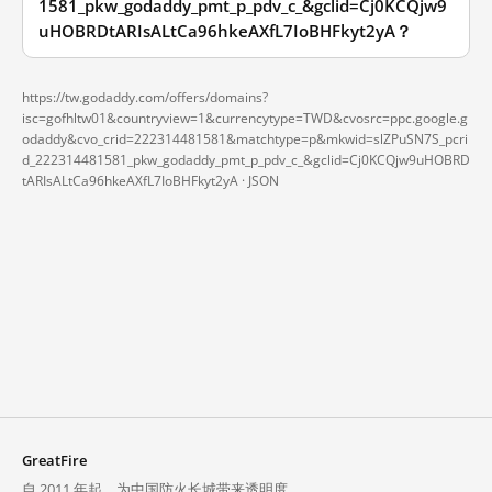
1581_pkw_godaddy_pmt_p_pdv_c_&gclid=Cj0KCQjw9
uHOBRDtARIsALtCa96hkeAXfL7IoBHFkyt2yA？
https://tw.godaddy.com/offers/domains?
isc=gofhltw01&countryview=1&currencytype=TWD&cvosrc=ppc.google.g
odaddy&cvo_crid=222314481581&matchtype=p&mkwid=slZPuSN7S_pcri
d_222314481581_pkw_godaddy_pmt_p_pdv_c_&gclid=Cj0KCQjw9uHOBRD
tARIsALtCa96hkeAXfL7IoBHFkyt2yA ·
JSON
GreatFire
自 2011 年起，为中国防火长城带来透明度。