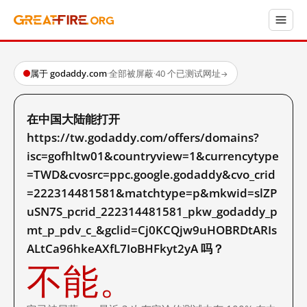
属于 godaddy.com
·
全部被屏蔽
·
40 个已测试网址
→
在中国大陆能打开
https://tw.godaddy.com/offers/domains?
isc=gofhltw01&countryview=1&currencytype
=TWD&cvosrc=ppc.google.godaddy&cvo_crid
=222314481581&matchtype=p&mkwid=slZP
uSN7S_pcrid_222314481581_pkw_godaddy_p
mt_p_pdv_c_&gclid=Cj0KCQjw9uHOBRDtARIs
ALtCa96hkeAXfL7IoBHFkyt2yA 吗？
不能。