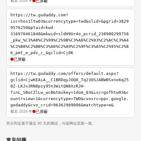
截至 2026 年
已屏蔽
https://tw.godaddy.com?
isc=hos1ltw03&currencytype=twd&slid=&pgrid=3829
9576250&ptaid=kwd-
316970461848&mkwid=sldH9Ur4o_pcrid_238900299758
_pkw_%C3%A8%C2%99%C2%9B%C3%A6%C2%93%C2%AC%C3%A4
%C2%B8%C2%BB%C3%A6%C2%A9%C2%9F%C3%A5%C2%95%C2%8
6_pmt_e_pdv_c_&gclid=Cj0K
已屏蔽
https://tw.godaddy.com/offers/default.aspx?
gclid=CjwKEAiA__C1BRDqyJOQ8_Tq230SJABWBSxno6q25
8Z-LKJx3RN8pzy95n3WitQN8XzRJH-
TinL_SBoCZlLw_wcB&tmskey=1dom_03&isc=gofhtw03&c
ountrview=1&currencytype=TWD&cvosrc=ppc.google.
godaddy&cvo_crid=96362989006&matchtype=e&
截至 2026 年
已屏蔽
所示判定基于最近 90 天的测试，与该网址页面一致。
常见问题