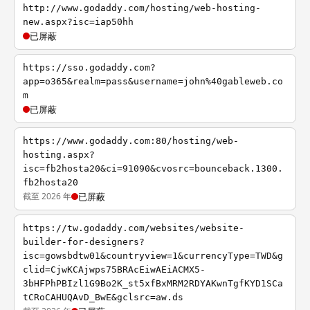
http://www.godaddy.com/hosting/web-hosting-
new.aspx?isc=iap50hh
已屏蔽
https://sso.godaddy.com?
app=o365&realm=pass&username=john%40gableweb.co
m
已屏蔽
https://www.godaddy.com:80/hosting/web-
hosting.aspx?
isc=fb2hosta20&ci=91090&cvosrc=bounceback.1300.
fb2hosta20
截至 2026 年
已屏蔽
https://tw.godaddy.com/websites/website-
builder-for-designers?
isc=gowsbdtw01&countryview=1&currencyType=TWD&g
clid=CjwKCAjwps75BRAcEiwAEiACMX5-
3bHFPhPBIzl1G9Bo2K_st5xfBxMRM2RDYAKwnTgfKYD1SCa
tCRoCAHUQAvD_BwE&gclsrc=aw.ds