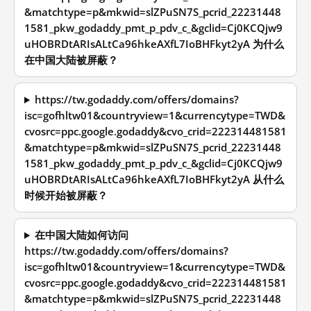
&matchtype=p&mkwid=slZPuSN7S_pcrid_22231448
1581_pkw_godaddy_pmt_p_pdv_c_&gclid=Cj0KCQjw9
uHOBRDtARIsALtCa96hkeAXfL7IoBHFkyt2yA 为什么
在中国大陆被屏蔽？
https://tw.godaddy.com/offers/domains?
isc=gofhltw01&countryview=1&currencytype=TWD&
cvosrc=ppc.google.godaddy&cvo_crid=222314481581
&matchtype=p&mkwid=slZPuSN7S_pcrid_22231448
1581_pkw_godaddy_pmt_p_pdv_c_&gclid=Cj0KCQjw9
uHOBRDtARIsALtCa96hkeAXfL7IoBHFkyt2yA 从什么
时候开始被屏蔽？
在中国大陆如何访问
https://tw.godaddy.com/offers/domains?
isc=gofhltw01&countryview=1&currencytype=TWD&
cvosrc=ppc.google.godaddy&cvo_crid=222314481581
&matchtype=p&mkwid=slZPuSN7S_pcrid_22231448