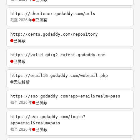
https://shortener.godaddy.com/urls
截至 2026 年
已屏蔽
http://certs.godaddy.com/repository
已屏蔽
https://valid.gdig2.catest.godaddy.com
已屏蔽
https://email16.godaddy.com/webmail.php
无法解析
https://sso.godaddy.com?app=email&realm=pass
截至 2026 年
已屏蔽
https://sso.godaddy.com/login?
app=email&realm=pass
截至 2026 年
已屏蔽