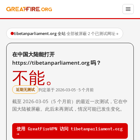
tibetanparliament.org 全站
·
全部被屏蔽
·
2 个已测试网址
→
在中国大陆能打开
https://tibetanparliament.org 吗？
不能。
判定基于 2026-03-05 · 5 个月前
近期无测试
截至 2026-03-05（5 个月前）的最近一次测试，它在中
国大陆被屏蔽。此后未再测试，情况可能已发生变化。
使用 GreatFireVPN 访问 tibetanparliament.org
→