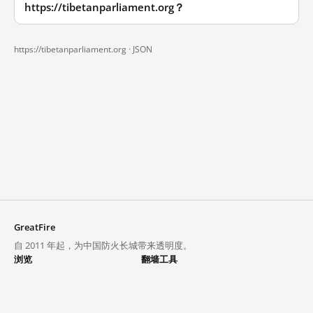
https://tibetanparliament.org？
https://tibetanparliament.org ·
JSON
GreatFire
自 2011 年起，为中国防火长城带来透明度。
浏览
翻墙工具
封锁列表
VPN 与代理
探索
翻墙中心
趋势
GreatFireVPN