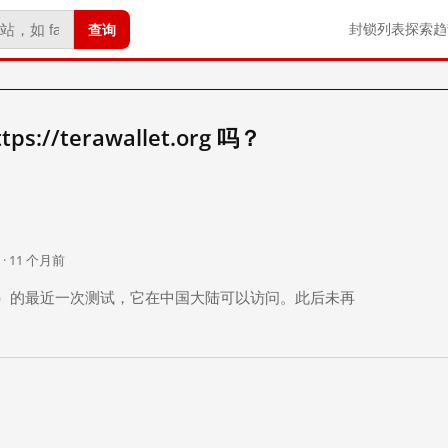
查询
封锁列表
探索
趋
://terawallet.org 吗？
。
 · 11 个月前
 个月前）的最近一次测试，它在中国大陆可以访问。此后未再