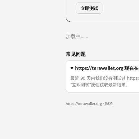
立即测试
加载中……
常见问题
https://terawallet.or
最近 90 天内我们没有测试过 https
“立即测试”按钮获取最新结果。
https://terawallet.org ·
JSON