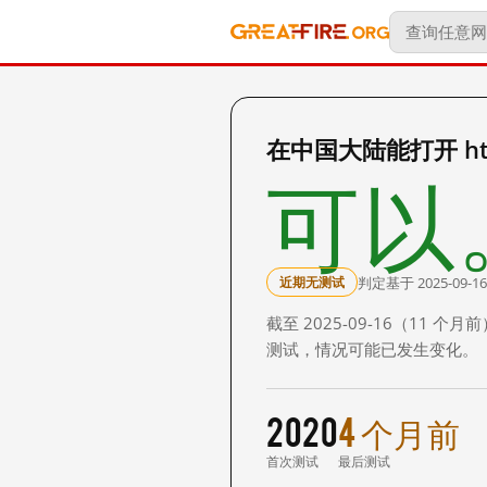
在中国大陆能打开 https
可以
判定基于 2025-09-16
近期无测试
截至 2025-09-16（11
测试，情况可能已发生变化。
2020
4 个月前
首次测试
最后测试