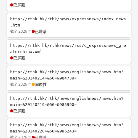
已屏蔽
http://rthk.hk/rthk/news/expressnews/index_news
.htm
截至 2026 年
已屏蔽
https://rthk.hk/rthk/news/rss/c_expressnews_gre
aterchina.xml
已屏蔽
http://rthk.hk/rthk/news/englishnews/news.htm?
main=&20140214=&56=&984739=
截至 2026 年
间歇性
http://rthk.hk/rthk/news/englishnews/news.htm?
main=&20140219=&56=&985990=
已屏蔽
http://rthk.hk/rthk/news/englishnews/news.htm?
main=&20140220=&56=&986243=
截至 2026 年
已屏蔽