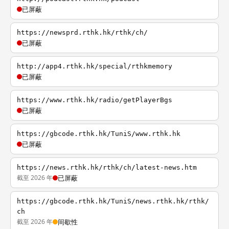
已屏蔽
https://newsprd.rthk.hk/rthk/ch/
已屏蔽
http://app4.rthk.hk/special/rthkmemory
已屏蔽
https://www.rthk.hk/radio/getPlayerBgs
已屏蔽
https://gbcode.rthk.hk/TuniS/www.rthk.hk
已屏蔽
https://news.rthk.hk/rthk/ch/latest-news.htm
截至 2026 年
已屏蔽
https://gbcode.rthk.hk/TuniS/news.rthk.hk/rthk/
ch
截至 2026 年
间歇性