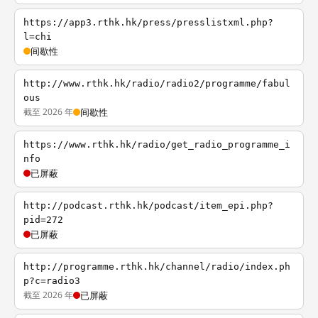
https://app3.rthk.hk/press/presslistxml.php?
l=chi
间歇性
http://www.rthk.hk/radio/radio2/programme/fabul
ous
截至 2026 年
间歇性
https://www.rthk.hk/radio/get_radio_programme_i
nfo
已屏蔽
http://podcast.rthk.hk/podcast/item_epi.php?
pid=272
已屏蔽
http://programme.rthk.hk/channel/radio/index.ph
p?c=radio3
截至 2026 年
已屏蔽