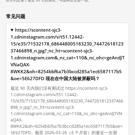
所示判定基于最近 90 天的测试，与该网址页面一致。
常见问题
https://scontent-sjc3-
1.cdninstagram.com/v/t51.12442-
15/e35/71532178_686448005183230_74472618123
37466898_n.jpg?_nc_ht=scontent-sjc3-
1.cdninstagram.com&_nc_cat=110&_nc_ohc=geAndJT
VNaQAX-
8WKK2&oh=8254bbf6a7b3bccd285a1ec6587117b5
&oe=5E627DFD 现在在中国大陆被屏蔽吗？
最近 90 天内我们没有测试过 https://scontent-sjc3-
1.cdninstagram.com/v/t51.12442-
15/e35/71532178_686448005183230_7447261812337466
898_n.jpg?_nc_ht=scontent-sjc3-
1.cdninstagram.com&_nc_cat=110&_nc_ohc=geAndJTVN
aQAX-
8WKK2&oh=8254bbf6a7b3bccd285a1ec6587117b5&oe=
5E627DFD。截至 2026-03-26（4 个月前）的最近一次测