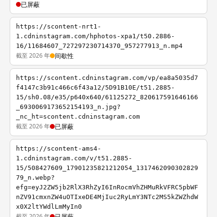
已屏蔽
https://scontent-nrt1-
1.cdninstagram.com/hphotos-xpa1/t50.2886-
16/11684607_727297230714370_957277913_n.mp4
截至 2026 年
间歇性
https://scontent.cdninstagram.com/vp/ea8a5035d7
f4147c3b91c466c6f43a12/5D91B10E/t51.2885-
15/sh0.08/e35/p640x640/61125272_820617591646166
_6930069173652154193_n.jpg?
_nc_ht=scontent.cdninstagram.com
截至 2026 年
已屏蔽
https://scontent-ams4-
1.cdninstagram.com/v/t51.2885-
15/508427609_17901235821212054_1317462090302829
79_n.webp?
efg=eyJ2ZW5jb2RlX3RhZyI6InRocmVhZHMuRkVFRC5pbWF
nZV91cmxnZW4uOTIxeDE4MjIuc2RyLmY3NTc2MS5kZWZhdW
x0X2ltYWdlLmMyIn0
截至 2026 年
已屏蔽