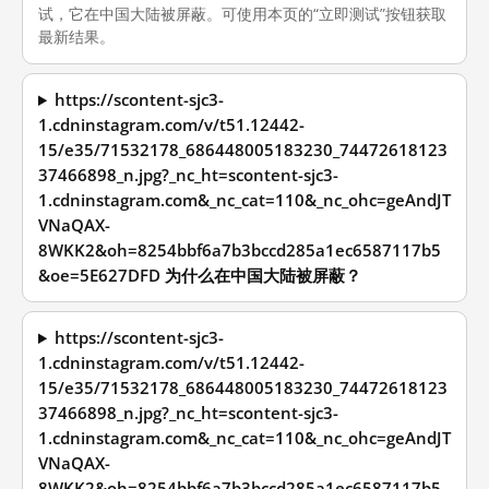
试，它在中国大陆被屏蔽。可使用本页的“立即测试”按钮获取
最新结果。
https://scontent-sjc3-
1.cdninstagram.com/v/t51.12442-
15/e35/71532178_686448005183230_74472618123
37466898_n.jpg?_nc_ht=scontent-sjc3-
1.cdninstagram.com&_nc_cat=110&_nc_ohc=geAndJT
VNaQAX-
8WKK2&oh=8254bbf6a7b3bccd285a1ec6587117b5
&oe=5E627DFD 为什么在中国大陆被屏蔽？
https://scontent-sjc3-
1.cdninstagram.com/v/t51.12442-
15/e35/71532178_686448005183230_74472618123
37466898_n.jpg?_nc_ht=scontent-sjc3-
1.cdninstagram.com&_nc_cat=110&_nc_ohc=geAndJT
VNaQAX-
8WKK2&oh=8254bbf6a7b3bccd285a1ec6587117b5