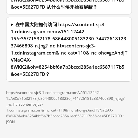
&oe=5E627DFD 从什么时候开始被屏蔽？
在中国大陆如何访问 https://scontent-sjc3-
1.cdninstagram.com/v/t51.12442-
15/e35/71532178_686448005183230_74472618123
37466898_n.jpg?_nc_ht=scontent-sjc3-
1.cdninstagram.com&_nc_cat=110&_nc_ohc=geAndJT
VNaQAX-
8WKK2&oh=8254bbf6a7b3bccd285a1ec6587117b5
&oe=5E627DFD？
https://scontent-sjc3-1.cdninstagram.com/v/t51.12442-
15/e35/71532178_686448005183230_7447261812337466898_n.jpg?
_nc_ht=scontent-sjc3-
1.cdninstagram.com&_nc_cat=110&_nc_ohc=geAndJTVNaQAX-
8WKK2&oh=8254bbf6a7b3bccd285a1ec6587117b5&oe=5E627DFD ·
JSON