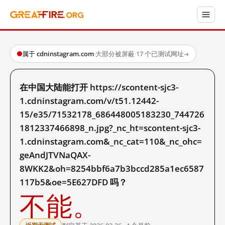
属于 cdninstagram.com
·
大部分被屏蔽
·
17 个已测试网址
→
在中国大陆能打开 https://scontent-sjc3-
1.cdninstagram.com/v/t51.12442-
15/e35/71532178_686448005183230_744726
1812337466898_n.jpg?_nc_ht=scontent-sjc3-
1.cdninstagram.com&_nc_cat=110&_nc_ohc=
geAndJTVNaQAX-
8WKK2&oh=8254bbf6a7b3bccd285a1ec6587
117b5&oe=5E627DFD 吗？
不能。