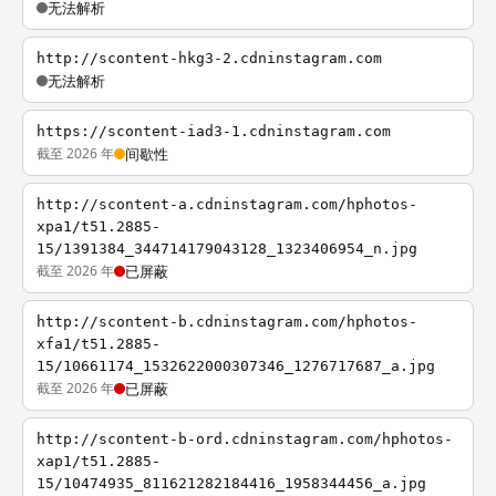
无法解析
http://scontent-hkg3-2.cdninstagram.com
无法解析
https://scontent-iad3-1.cdninstagram.com
截至 2026 年
间歇性
http://scontent-a.cdninstagram.com/hphotos-
xpa1/t51.2885-
15/1391384_344714179043128_1323406954_n.jpg
截至 2026 年
已屏蔽
http://scontent-b.cdninstagram.com/hphotos-
xfa1/t51.2885-
15/10661174_1532622000307346_1276717687_a.jpg
截至 2026 年
已屏蔽
http://scontent-b-ord.cdninstagram.com/hphotos-
xap1/t51.2885-
15/10474935_811621282184416_1958344456_a.jpg