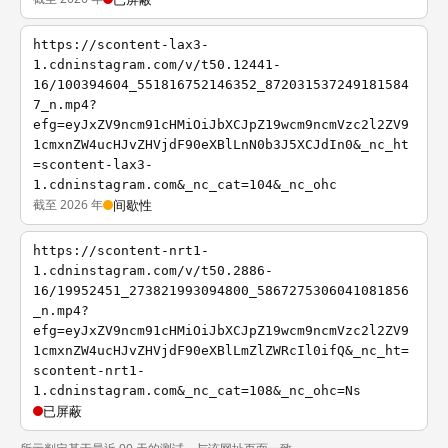
https://scontent-lax3-
1.cdninstagram.com/v/t50.12441-
16/100394604_551816752146352_872031537249181584
7_n.mp4?
efg=eyJxZV9ncm91cHMiOiJbXCJpZ19wcm9ncmVzc2l2ZV9
1cmxnZW4ucHJvZHVjdF90eXBlLnN0b3J5XCJdIn0&_nc_ht
=scontent-lax3-
1.cdninstagram.com&_nc_cat=104&_nc_ohc
截至 2026 年
间歇性
https://scontent-nrt1-
1.cdninstagram.com/v/t50.2886-
16/19952451_273821993094800_5867275306041081856
_n.mp4?
efg=eyJxZV9ncm91cHMiOiJbXCJpZ19wcm9ncmVzc2l2ZV9
1cmxnZW4ucHJvZHVjdF90eXBlLmZlZWRcIl0ifQ&_nc_ht=
scontent-nrt1-
1.cdninstagram.com&_nc_cat=108&_nc_ohc=Ns
已屏蔽