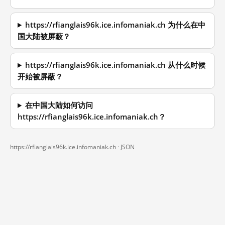
https://rfianglais96k.ice.infomaniak.ch 为什么在中
国大陆被屏蔽？
https://rfianglais96k.ice.infomaniak.ch 从什么时候
开始被屏蔽？
在中国大陆如何访问
https://rfianglais96k.ice.infomaniak.ch？
https://rfianglais96k.ice.infomaniak.ch ·
JSON