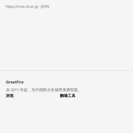
https://rcos.nii.ac.jp ·
JSON
GreatFire
自 2011 年起，为中国防火长城带来透明度。
浏览
翻墙工具
封锁列表
VPN 与代理
探索
翻墙中心
趋势
GreatFireVPN
热门网站在中国大陆的访问状况
数据与 API