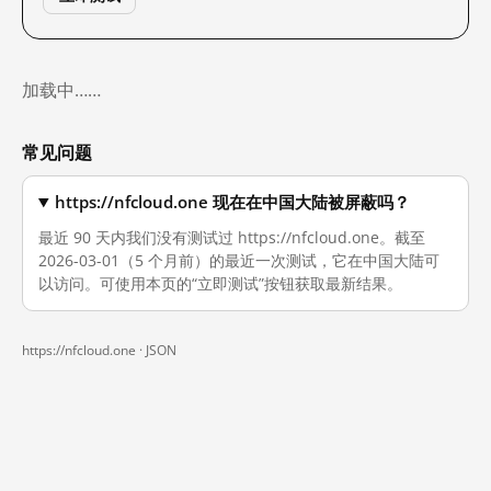
加载中……
常见问题
https://nfcloud.one 现在在中国大陆被屏蔽吗？
最近 90 天内我们没有测试过 https://nfcloud.one。截至
2026-03-01（5 个月前）的最近一次测试，它在中国大陆可
以访问。可使用本页的“立即测试”按钮获取最新结果。
https://nfcloud.one ·
JSON