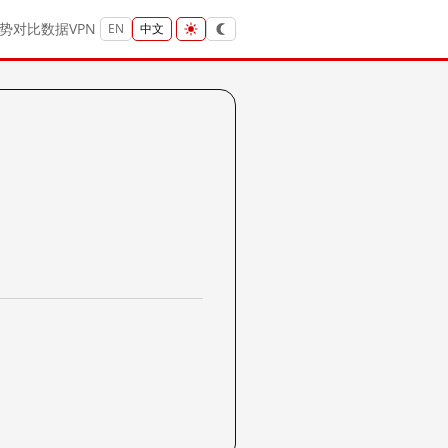
势
对比
数据
VPN
EN
中文