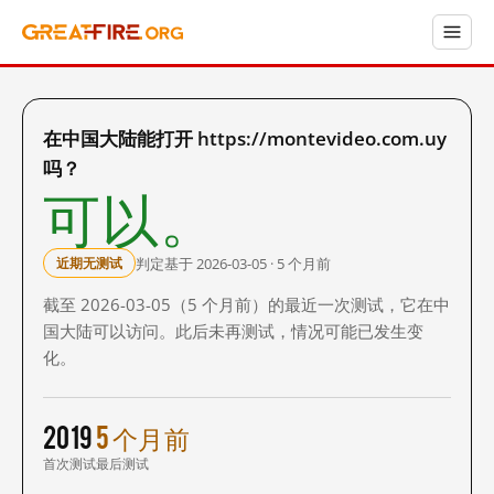
在中国大陆能打开 https://montevideo.com.uy
吗？
可以。
判定基于 2026-03-05 · 5 个月前
近期无测试
截至 2026-03-05（5 个月前）的最近一次测试，它在中
国大陆可以访问。此后未再测试，情况可能已发生变
化。
2019
5 个月前
首次测试
最后测试